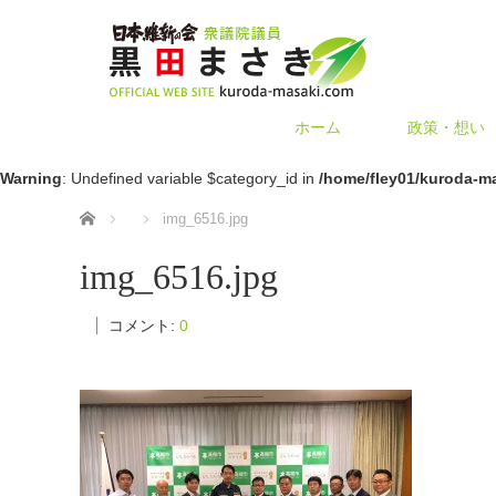
ホーム
政策・想い
Warning
: Undefined variable $category_id in
/home/fley01/kuroda-m
ホーム
img_6516.jpg
img_6516.jpg
コメント:
0