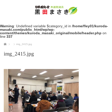
Warning
: Undefined variable $category_id in
/home/fley01/kuroda-
masaki.com/public_html/wp/wp-
content/themes/kuroda_masaki_original/mobile/header.php
on
line
337
ホーム
img_2415.jpg
img_2415.jpg