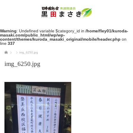
Warning
: Undefined variable $category_id in
/home/fley01/kuroda-
masaki.com/public_html/wp/wp-
content/themes/kuroda_masaki_original/mobile/header.php
on
line
337
ホーム
img_6250.jpg
img_6250.jpg